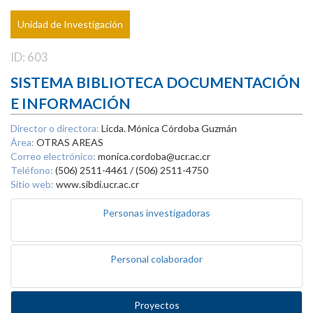
Unidad de Investigación
ID: 603
SISTEMA BIBLIOTECA DOCUMENTACIÓN
E INFORMACIÓN
Director o directora:
Licda. Mónica Córdoba Guzmán
Área:
OTRAS AREAS
Correo electrónico:
monica.cordoba@ucr.ac.cr
Teléfono:
(506) 2511-4461 / (506) 2511-4750
Sitio web:
www.sibdi.ucr.ac.cr
Personas investigadoras
Personal colaborador
Proyectos