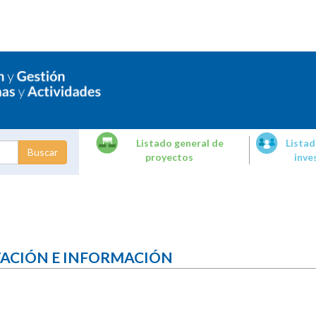
Listado general de
Listad
proyectos
inve
dades de
tigación
TACIÓN E INFORMACIÓN