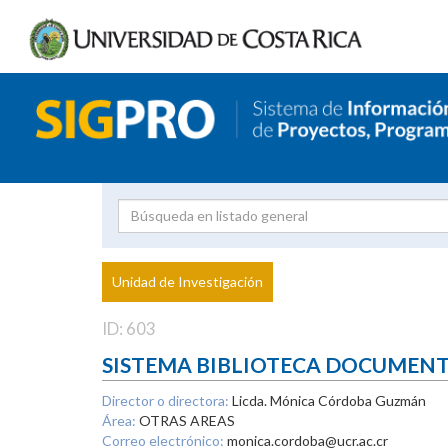
Investigador
Uni
Proyecto
Unidad de Investigación
inves
ID: 603
SISTEMA BIBLIOTECA DOCUMEN
Director o directora:
Licda. Mónica Córdoba Guzmán
Área:
OTRAS AREAS
Correo electrónico:
monica.cordoba@ucr.ac.cr