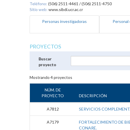
Teléfono:
(506) 2511-4461 / (506) 2511-4750
Sitio web:
www.sibdi.ucr.ac.cr
Personas investigadoras
Personal 
PROYECTOS
Buscar
proyecto
Mostrando
4
proyectos
NÚM. DE
PROYECTO
DESCRIPCIÓN
A7812
SERVICIOS COMPLEMENTA
A7179
FORTALECIMIENTO DE BIB
CONARE.