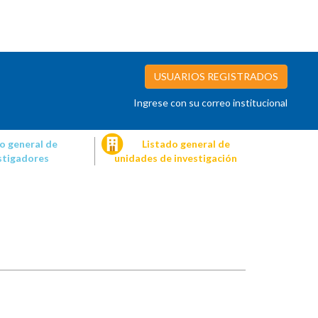
USUARIOS REGISTRADOS
Ingrese con su correo institucional
o general de
Listado general de
stigadores
unidades de investigación