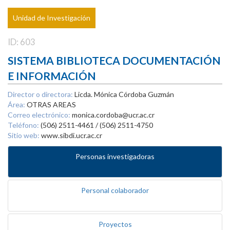
Unidad de Investigación
ID: 603
SISTEMA BIBLIOTECA DOCUMENTACIÓN
E INFORMACIÓN
Director o directora:
Licda. Mónica Córdoba Guzmán
Área:
OTRAS AREAS
Correo electrónico:
monica.cordoba@ucr.ac.cr
Teléfono:
(506) 2511-4461 / (506) 2511-4750
Sitio web:
www.sibdi.ucr.ac.cr
Personas investigadoras
Personal colaborador
Proyectos