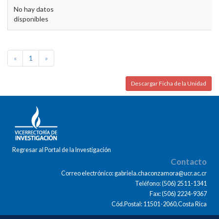
No hay datos
disponibles
«
1
»
Descargar Ficha de la Unidad
Regresar al Portal de la Investigación
Contacto
Correo electrónico: gabriela.chaconzamora@ucr.ac.cr
Teléfono: (506) 2511-1341
Fax: (506) 2224-9367
Cód.Postal: 11501-2060,Costa Rica