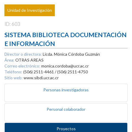
Unidad de Investigación
ID: 603
SISTEMA BIBLIOTECA DOCUMENTACIÓN
E INFORMACIÓN
Director o directora:
Licda. Mónica Córdoba Guzmán
Área:
OTRAS AREAS
Correo electrónico:
monica.cordoba@ucr.ac.cr
Teléfono:
(506) 2511-4461 / (506) 2511-4750
Sitio web:
www.sibdi.ucr.ac.cr
Personas investigadoras
Personal colaborador
Proyectos