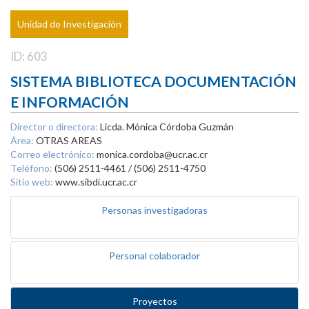
Unidad de Investigación
ID: 603
SISTEMA BIBLIOTECA DOCUMENTACIÓN
E INFORMACIÓN
Director o directora:
Licda. Mónica Córdoba Guzmán
Área:
OTRAS AREAS
Correo electrónico:
monica.cordoba@ucr.ac.cr
Teléfono:
(506) 2511-4461 / (506) 2511-4750
Sitio web:
www.sibdi.ucr.ac.cr
Personas investigadoras
Personal colaborador
Proyectos