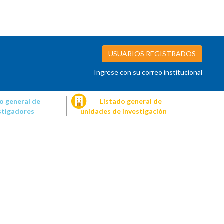
USUARIOS REGISTRADOS
Ingrese con su correo institucional
o general de
Listado general de
stigadores
unidades de investigación