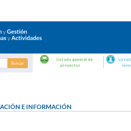
Listado general de
Listad
proyectos
inve
dades de
tigación
TACIÓN E INFORMACIÓN