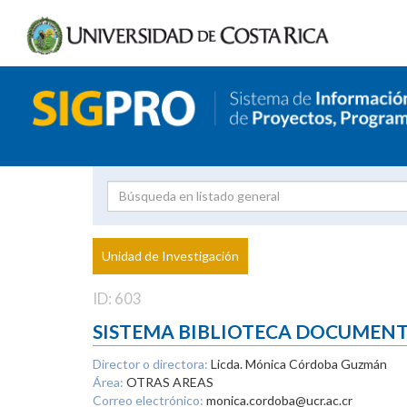
Investigador
Uni
Proyecto
Unidad de Investigación
inves
ID: 603
SISTEMA BIBLIOTECA DOCUMEN
Director o directora:
Licda. Mónica Córdoba Guzmán
Área:
OTRAS AREAS
Correo electrónico:
monica.cordoba@ucr.ac.cr