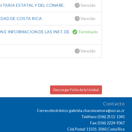
ITARIA ESTATAL Y DEL CONARE.
Vencido
IDAD DE COSTA RICA
Vencido
 E INFORMACION DE LAS INST. DE
Terminado
Vencido
Descargar Ficha de la Unidad
Contacto
Correo electrónico: gabriela.chaconzamora@ucr.ac.cr
Teléfono: (506) 2511-1341
Fax: (506) 2224-9367
Cód.Postal: 11501-2060,Costa Rica