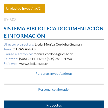
Unidad de Investigación
ID: 603
SISTEMA BIBLIOTECA DOCUMENTACIÓN
E INFORMACIÓN
Director o directora:
Licda. Mónica Córdoba Guzmán
Área:
OTRAS AREAS
Correo electrónico:
monica.cordoba@ucr.ac.cr
Teléfono:
(506) 2511-4461 / (506) 2511-4750
Sitio web:
www.sibdi.ucr.ac.cr
Personas investigadoras
Personal colaborador
Proyectos