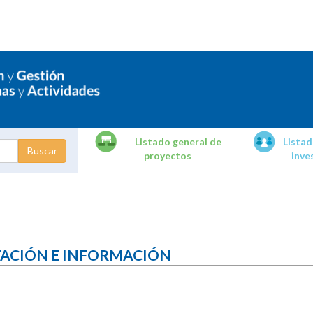
Listado general de
Listad
proyectos
inve
dades de
tigación
TACIÓN E INFORMACIÓN