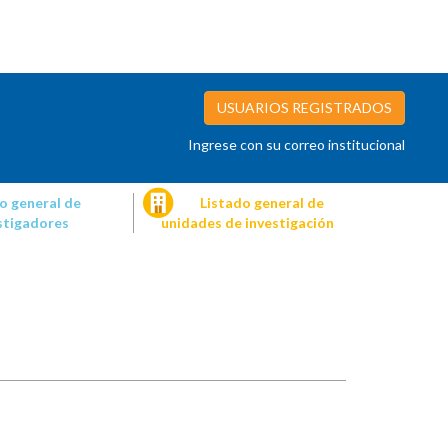
USUARIOS REGISTRADOS
Ingrese con su correo institucional
o general de
Listado general de
stigadores
unidades de investigación