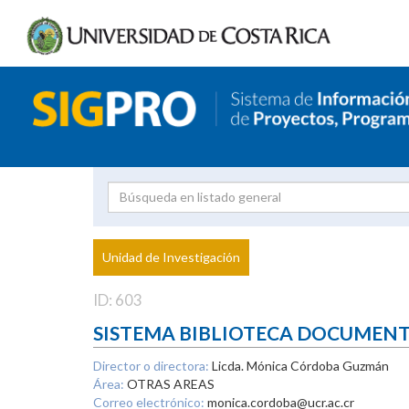
Investigador
Uni
Proyecto
Unidad de Investigación
inves
ID: 603
SISTEMA BIBLIOTECA DOCUMEN
Director o directora:
Licda. Mónica Córdoba Guzmán
Área:
OTRAS AREAS
Correo electrónico:
monica.cordoba@ucr.ac.cr