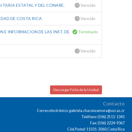
ITARIA ESTATAL Y DEL CONARE.
Vencido
IDAD DE COSTA RICA
Vencido
 E INFORMACION DE LAS INST. DE
Terminado
Vencido
Descargar Ficha de la Unidad
Contacto
Correo electrónico: gabriela.chaconzamora@ucr.ac.cr
Teléfono: (506) 2511-1341
Fax: (506) 2224-9367
Cód.Postal: 11501-2060,Costa Rica