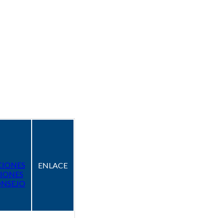
CIONES
ENLACE
IONES
ONSEJO