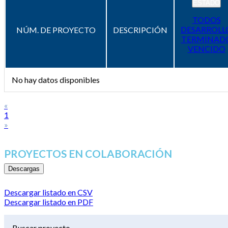
ESTADO
TODOS
DESARROLL
NÚM. DE PROYECTO
DESCRIPCIÓN
TERMINAD
VENCIDO
No hay datos disponibles
«
1
»
PROYECTOS EN COLABORACIÓN
Descargas
Descargar listado en CSV
Descargar listado en PDF
Buscar proyecto