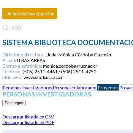
Unidad de Investigación
ID: 603
SISTEMA BIBLIOTECA DOCUMENTACI
Director o directora:
Licda. Mónica Córdoba Guzmán
Área:
OTRAS AREAS
Correo electrónico:
monica.cordoba@ucr.ac.cr
Teléfono:
(506) 2511-4461 / (506) 2511-4750
Sitio web:
www.sibdi.ucr.ac.cr
Personas investigadoras
Personal colaborador
Proyectos
Proyec
PERSONAS INVESTIGADORAS
Descargas
Descargar listado en CSV
Descargar listado en PDF