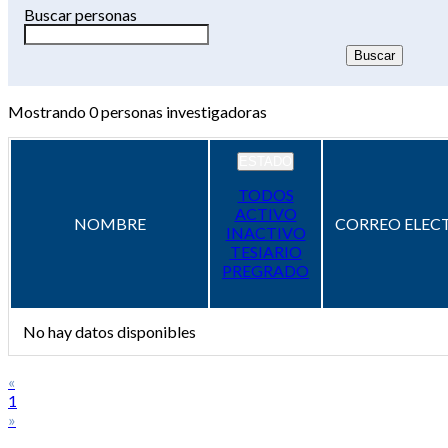
Buscar personas
Mostrando
0
personas investigadoras
ESTADO
TODOS
ACTIVO
NOMBRE
CORREO ELEC
INACTIVO
TESIARIO
PREGRADO
No hay datos disponibles
«
1
»