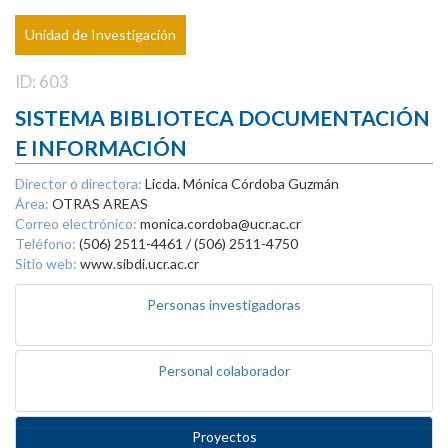
Unidad de Investigación
ID: 603
SISTEMA BIBLIOTECA DOCUMENTACIÓN
E INFORMACIÓN
Director o directora:
Licda. Mónica Córdoba Guzmán
Área:
OTRAS AREAS
Correo electrónico:
monica.cordoba@ucr.ac.cr
Teléfono:
(506) 2511-4461 / (506) 2511-4750
Sitio web:
www.sibdi.ucr.ac.cr
Personas investigadoras
Personal colaborador
Proyectos