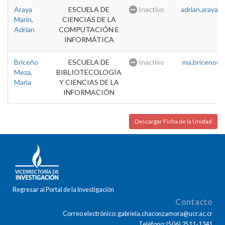
Araya
ESCUELA DE
Inactivo
adrian.araya@u
Marin,
CIENCIAS DE LA
Adrian
COMPUTACIÓN E
INFORMÁTICA
Briceño
ESCUELA DE
Inactivo
ma.briceno@u
Meza,
BIBLIOTECOLOGÍA
Maria
Y CIENCIAS DE LA
INFORMACIÓN
Descargar Ficha de la Unidad
Regresar al Portal de la Investigación
Contacto
Correo electrónico: gabriela.chaconzamora@ucr.ac.cr
Teléfono: (506) 2511-1341