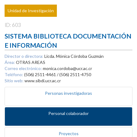
Unidad de Investigación
ID: 603
SISTEMA BIBLIOTECA DOCUMENTACIÓN
E INFORMACIÓN
Director o directora:
Licda. Mónica Córdoba Guzmán
Área:
OTRAS AREAS
Correo electrónico:
monica.cordoba@ucr.ac.cr
Teléfono:
(506) 2511-4461 / (506) 2511-4750
Sitio web:
www.sibdi.ucr.ac.cr
Personas investigadoras
Personal colaborador
Proyectos