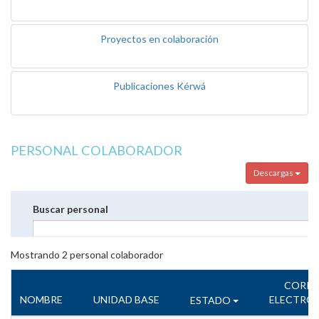
Proyectos en colaboración
Publicaciones Kérwá
PERSONAL COLABORADOR
Descargas
Buscar personal
Mostrando
2
personal colaborador
CORR
NOMBRE
UNIDAD BASE
ELECTRÓ
ESTADO