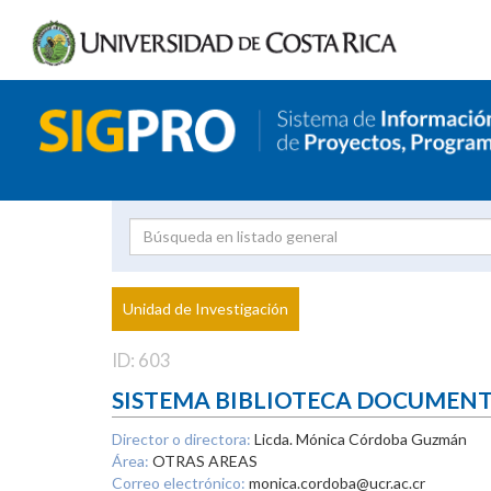
Investigador
Uni
Proyecto
Unidad de Investigación
inves
ID: 603
SISTEMA BIBLIOTECA DOCUMEN
Director o directora:
Licda. Mónica Córdoba Guzmán
Área:
OTRAS AREAS
Correo electrónico:
monica.cordoba@ucr.ac.cr