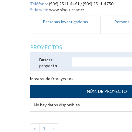
Teléfono:
(506) 2511-4461 / (506) 2511-4750
Sitio web:
www.sibdi.ucr.ac.cr
Personas investigadoras
Personal 
PROYECTOS
Buscar
proyecto
Mostrando
0
proyectos
NÚM. DE PROYECTO
No hay datos disponibles
«
1
»