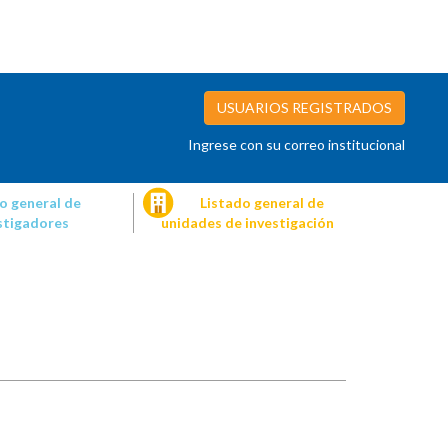
USUARIOS REGISTRADOS
Ingrese con su correo institucional
o general de
Listado general de
stigadores
unidades de investigación