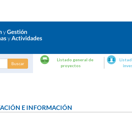
Listado general de
Listad
proyectos
inve
dades de
tigación
TACIÓN E INFORMACIÓN