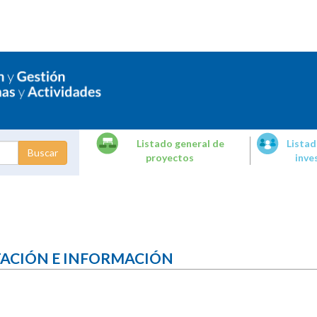
Listado general de
Listad
proyectos
inve
dades de
tigación
TACIÓN E INFORMACIÓN