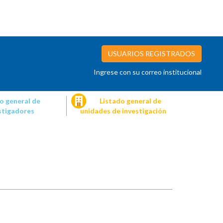
USUARIOS REGISTRADOS
Ingrese con su correo institucional
o general de
Listado general de
stigadores
unidades de investigación