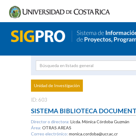
Investigador
Uni
Proyecto
Unidad de Investigación
inves
ID: 603
SISTEMA BIBLIOTECA DOCUMEN
Director o directora:
Licda. Mónica Córdoba Guzmán
Área:
OTRAS AREAS
Correo electrónico:
monica.cordoba@ucr.ac.cr