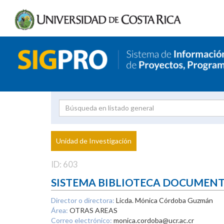
Investigador
Uni
Proyecto
Unidad de Investigación
inves
ID: 603
SISTEMA BIBLIOTECA DOCUMEN
Director o directora:
Licda. Mónica Córdoba Guzmán
Área:
OTRAS AREAS
Correo electrónico:
monica.cordoba@ucr.ac.cr