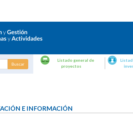
Listado general de
Listad
proyectos
inve
dades de
tigación
TACIÓN E INFORMACIÓN