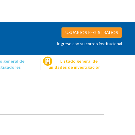
USUARIOS REGISTRADOS
Ingrese con su correo institucional
o general de
Listado general de
stigadores
unidades de investigación