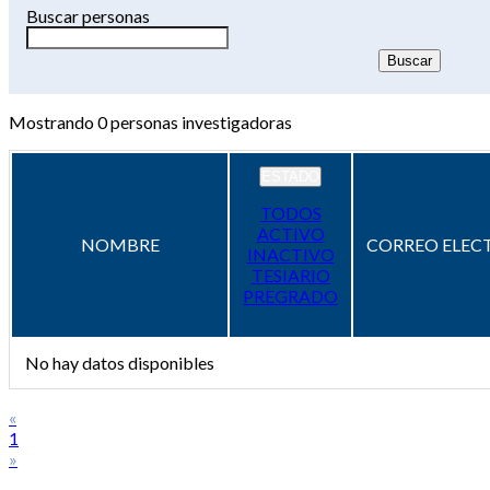
Buscar personas
Mostrando
0
personas investigadoras
ESTADO
TODOS
ACTIVO
NOMBRE
CORREO ELEC
INACTIVO
TESIARIO
PREGRADO
No hay datos disponibles
«
1
»