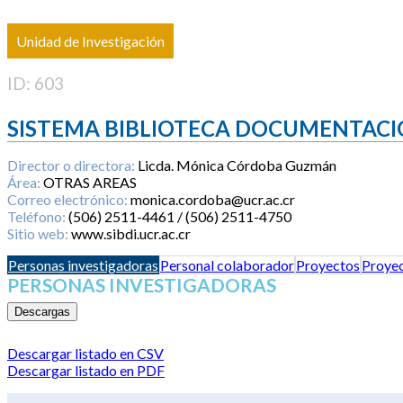
Unidad de Investigación
ID: 603
SISTEMA BIBLIOTECA DOCUMENTACI
Director o directora:
Licda. Mónica Córdoba Guzmán
Área:
OTRAS AREAS
Correo electrónico:
monica.cordoba@ucr.ac.cr
Teléfono:
(506) 2511-4461 / (506) 2511-4750
Sitio web:
www.sibdi.ucr.ac.cr
Personas investigadoras
Personal colaborador
Proyectos
Proyec
PERSONAS INVESTIGADORAS
Descargas
Descargar listado en CSV
Descargar listado en PDF