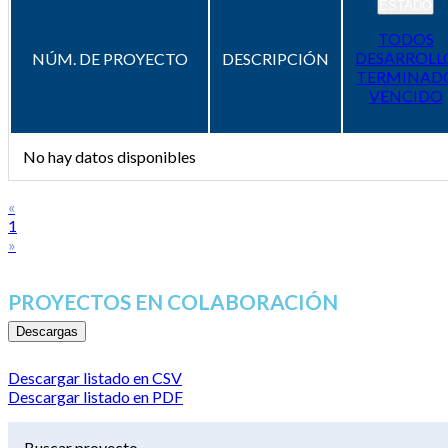
ESTADO
TODOS
DESARROLL
NÚM. DE PROYECTO
DESCRIPCIÓN
TERMINAD
VENCIDO
No hay datos disponibles
«
1
»
PROYECTOS EN COLABORACIÓN
Descargas
Descargar listado en CSV
Descargar listado en PDF
Buscar proyecto