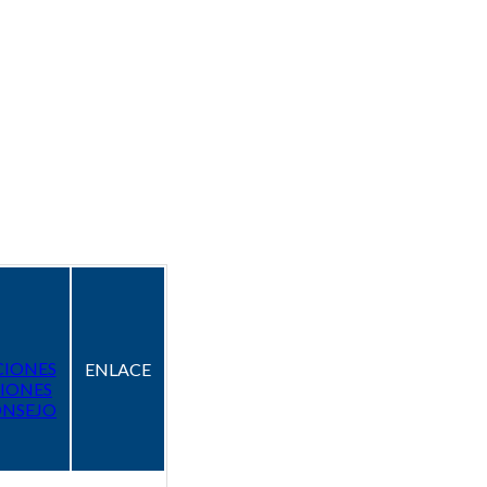
CIONES
ENLACE
IONES
ONSEJO