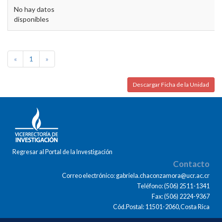
No hay datos
disponibles
«
1
»
Descargar Ficha de la Unidad
Regresar al Portal de la Investigación
Contacto
Correo electrónico: gabriela.chaconzamora@ucr.ac.cr
Teléfono: (506) 2511-1341
Fax: (506) 2224-9367
Cód.Postal: 11501-2060,Costa Rica