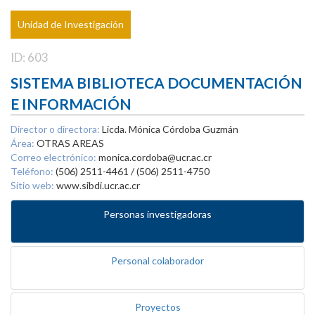
Unidad de Investigación
ID: 603
SISTEMA BIBLIOTECA DOCUMENTACIÓN
E INFORMACIÓN
Director o directora:
Licda. Mónica Córdoba Guzmán
Área:
OTRAS AREAS
Correo electrónico:
monica.cordoba@ucr.ac.cr
Teléfono:
(506) 2511-4461 / (506) 2511-4750
Sitio web:
www.sibdi.ucr.ac.cr
Personas investigadoras
Personal colaborador
Proyectos