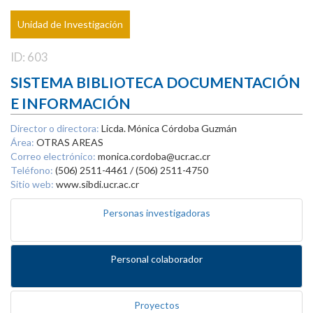
Unidad de Investigación
ID: 603
SISTEMA BIBLIOTECA DOCUMENTACIÓN
E INFORMACIÓN
Director o directora:
Licda. Mónica Córdoba Guzmán
Área:
OTRAS AREAS
Correo electrónico:
monica.cordoba@ucr.ac.cr
Teléfono:
(506) 2511-4461 / (506) 2511-4750
Sitio web:
www.sibdi.ucr.ac.cr
Personas investigadoras
Personal colaborador
Proyectos