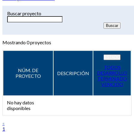
Buscar proyecto
Mostrando
0
proyectos
ESTADO
TODOS
NÚM. DE
DESARROLLO
DESCRIPCIÓN
PROYECTO
TERMINADO
VENCIDO
No hay datos
disponibles
«
1