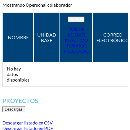
Mostrando
0
personal colaborador
ESTADO
TODOS
ACTIVO
UNIDAD
CORREO
NOMBRE
INACTIVO
BASE
ELECTRÓNICO
TESIARIO
PREGRADO
No hay
datos
disponibles
PROYECTOS
Descargas
Descargar listado en CSV
Descargar listado en PDF