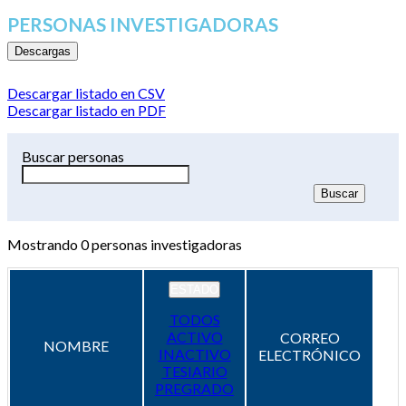
PERSONAS INVESTIGADORAS
Descargas
Descargar listado en CSV
Descargar listado en PDF
Buscar personas
Mostrando
0
personas investigadoras
ESTADO
TODOS
ACTIVO
CORREO
NOMBRE
INACTIVO
ELECTRÓNICO
TESIARIO
PREGRADO