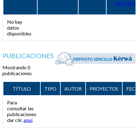
VENCIDO
No hay
datos
disponibles
PUBLICACIONES
Mostrando 0
publicaciones
TÍTULO
TIPO
AUTOR
PROYECTOS
FEC
Para
consultar las
publicaciones
dar clic
aquí
.