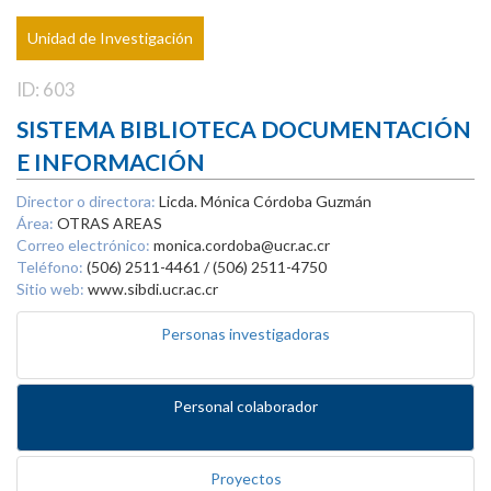
Unidad de Investigación
ID: 603
SISTEMA BIBLIOTECA DOCUMENTACIÓN
E INFORMACIÓN
Director o directora:
Licda. Mónica Córdoba Guzmán
Área:
OTRAS AREAS
Correo electrónico:
monica.cordoba@ucr.ac.cr
Teléfono:
(506) 2511-4461 / (506) 2511-4750
Sitio web:
www.sibdi.ucr.ac.cr
Personas investigadoras
Personal colaborador
Proyectos