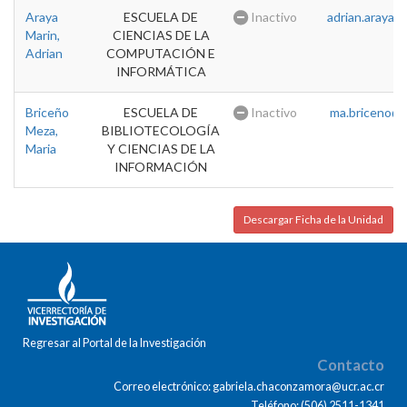
Araya
ESCUELA DE
Inactivo
adrian.araya@u
Marin,
CIENCIAS DE LA
Adrian
COMPUTACIÓN E
INFORMÁTICA
Briceño
ESCUELA DE
Inactivo
ma.briceno@u
Meza,
BIBLIOTECOLOGÍA
Maria
Y CIENCIAS DE LA
INFORMACIÓN
Descargar Ficha de la Unidad
Regresar al Portal de la Investigación
Contacto
Correo electrónico: gabriela.chaconzamora@ucr.ac.cr
Teléfono: (506) 2511-1341