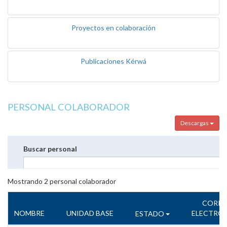
Proyectos en colaboración
Publicaciones Kérwá
PERSONAL COLABORADOR
Descargas
Buscar personal
Mostrando
2
personal colaborador
CORR
NOMBRE
UNIDAD BASE
ELECTRÓ
ESTADO