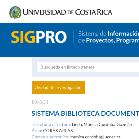
Investigador
Uni
Proyecto
Unidad de Investigación
inves
ID: 603
SISTEMA BIBLIOTECA DOCUMEN
Director o directora:
Licda. Mónica Córdoba Guzmán
Área:
OTRAS AREAS
Correo electrónico:
monica.cordoba@ucr.ac.cr