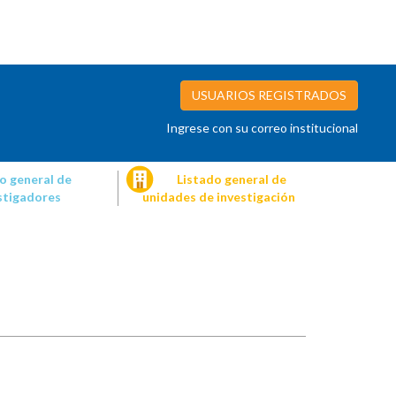
USUARIOS REGISTRADOS
Ingrese con su correo institucional
o general de
Listado general de
stigadores
unidades de investigación