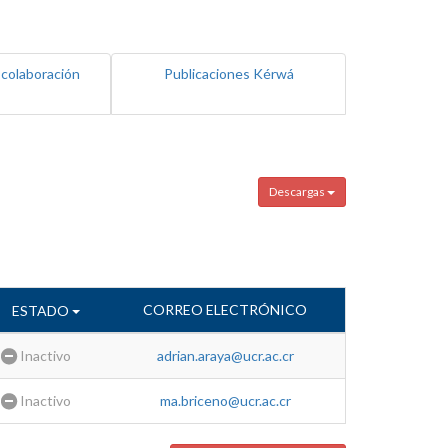
 colaboración
Publicaciones Kérwá
Descargas
CORREO ELECTRÓNICO
ESTADO
Inactivo
adrian.araya@ucr.ac.cr
Inactivo
ma.briceno@ucr.ac.cr