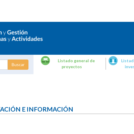
Listado general de
Listad
proyectos
inve
dades de
tigación
TACIÓN E INFORMACIÓN