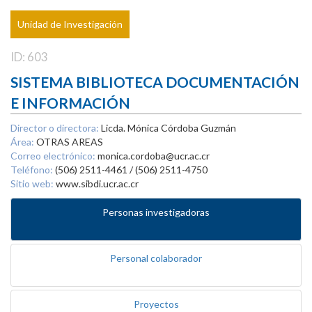
Unidad de Investigación
ID: 603
SISTEMA BIBLIOTECA DOCUMENTACIÓN
E INFORMACIÓN
Director o directora:
Licda. Mónica Córdoba Guzmán
Área:
OTRAS AREAS
Correo electrónico:
monica.cordoba@ucr.ac.cr
Teléfono:
(506) 2511-4461 / (506) 2511-4750
Sitio web:
www.sibdi.ucr.ac.cr
Personas investigadoras
Personal colaborador
Proyectos