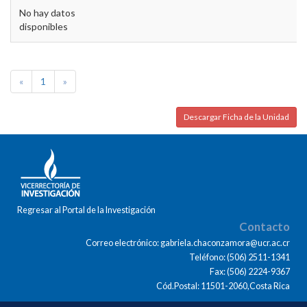
No hay datos
disponibles
«
1
»
Descargar Ficha de la Unidad
Regresar al Portal de la Investigación
Contacto
Correo electrónico: gabriela.chaconzamora@ucr.ac.cr
Teléfono: (506) 2511-1341
Fax: (506) 2224-9367
Cód.Postal: 11501-2060,Costa Rica