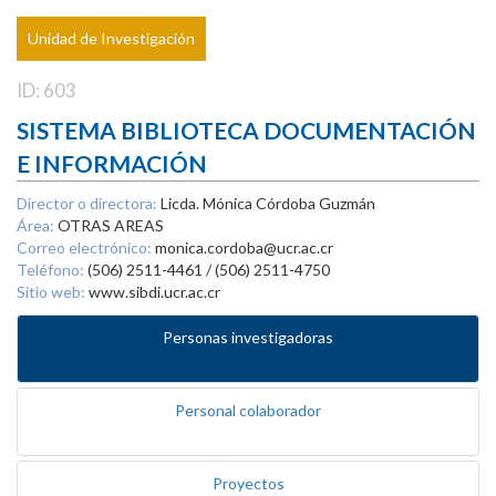
Unidad de Investigación
ID: 603
SISTEMA BIBLIOTECA DOCUMENTACIÓN
E INFORMACIÓN
Director o directora:
Licda. Mónica Córdoba Guzmán
Área:
OTRAS AREAS
Correo electrónico:
monica.cordoba@ucr.ac.cr
Teléfono:
(506) 2511-4461 / (506) 2511-4750
Sitio web:
www.sibdi.ucr.ac.cr
Personas investigadoras
Personal colaborador
Proyectos