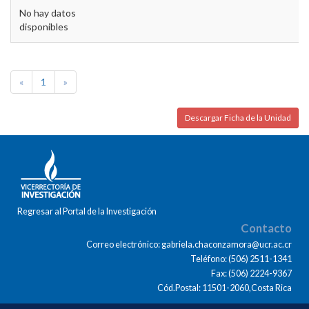
No hay datos
disponibles
«
1
»
Descargar Ficha de la Unidad
Regresar al Portal de la Investigación
Contacto
Correo electrónico: gabriela.chaconzamora@ucr.ac.cr
Teléfono: (506) 2511-1341
Fax: (506) 2224-9367
Cód.Postal: 11501-2060,Costa Rica