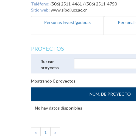
Teléfono:
(506) 2511-4461 / (506) 2511-4750
Sitio web:
www.sibdi.ucr.ac.cr
Personas investigadoras
Personal 
PROYECTOS
Buscar
proyecto
Mostrando
0
proyectos
NÚM. DE PROYECTO
No hay datos disponibles
«
1
»