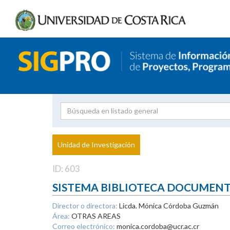
Investigador
Uni
Proyecto
Unidad de Investigación
inves
ID: 603
SISTEMA BIBLIOTECA DOCUMEN
Director o directora:
Licda. Mónica Córdoba Guzmán
Área:
OTRAS AREAS
Correo electrónico:
monica.cordoba@ucr.ac.cr