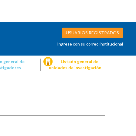
USUARIOS REGISTRADOS
Ingrese con su correo institucional
o general de
Listado general de
stigadores
unidades de investigación