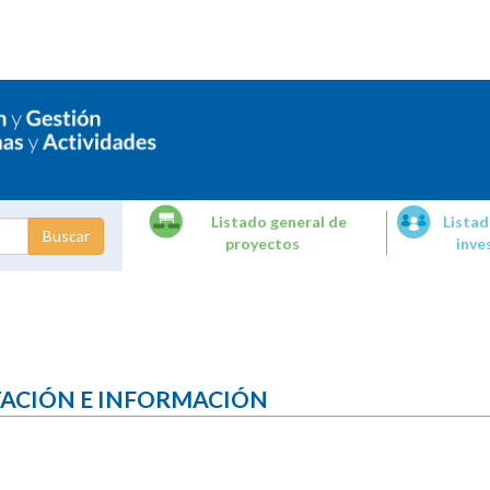
Listado general de
Listad
proyectos
inve
dades de
tigación
TACIÓN E INFORMACIÓN