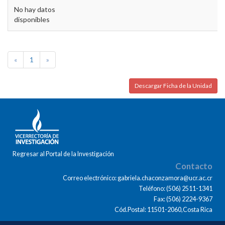
No hay datos
disponibles
«
1
»
Descargar Ficha de la Unidad
Regresar al Portal de la Investigación
Contacto
Correo electrónico: gabriela.chaconzamora@ucr.ac.cr
Teléfono: (506) 2511-1341
Fax: (506) 2224-9367
Cód.Postal: 11501-2060,Costa Rica