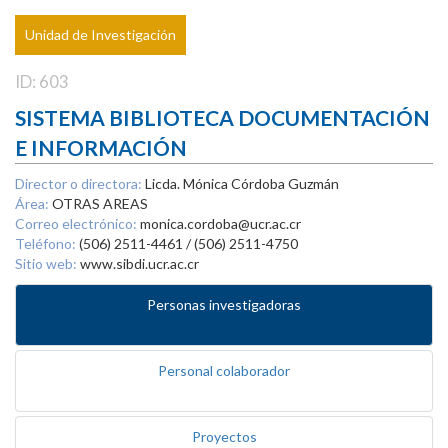
Unidad de Investigación
ID: 603
SISTEMA BIBLIOTECA DOCUMENTACIÓN
E INFORMACIÓN
Director o directora:
Licda. Mónica Córdoba Guzmán
Área:
OTRAS AREAS
Correo electrónico:
monica.cordoba@ucr.ac.cr
Teléfono:
(506) 2511-4461 / (506) 2511-4750
Sitio web:
www.sibdi.ucr.ac.cr
Personas investigadoras
Personal colaborador
Proyectos