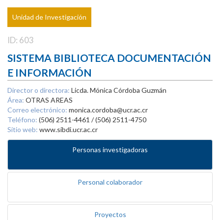
Unidad de Investigación
ID: 603
SISTEMA BIBLIOTECA DOCUMENTACIÓN
E INFORMACIÓN
Director o directora:
Licda. Mónica Córdoba Guzmán
Área:
OTRAS AREAS
Correo electrónico:
monica.cordoba@ucr.ac.cr
Teléfono:
(506) 2511-4461 / (506) 2511-4750
Sitio web:
www.sibdi.ucr.ac.cr
Personas investigadoras
Personal colaborador
Proyectos