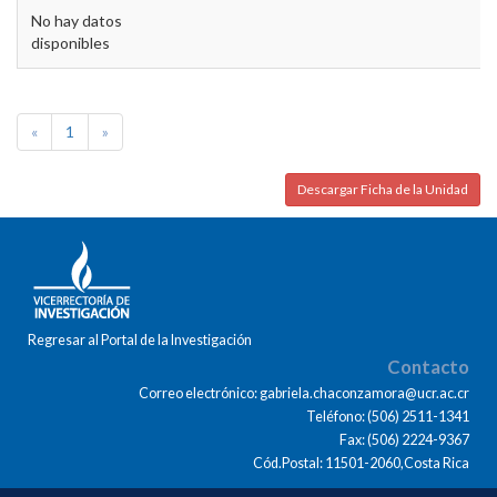
No hay datos
disponibles
«
1
»
Descargar Ficha de la Unidad
Regresar al Portal de la Investigación
Contacto
Correo electrónico: gabriela.chaconzamora@ucr.ac.cr
Teléfono: (506) 2511-1341
Fax: (506) 2224-9367
Cód.Postal: 11501-2060,Costa Rica