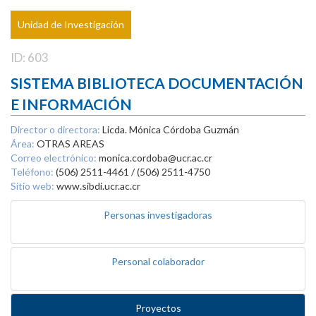
Unidad de Investigación
ID: 603
SISTEMA BIBLIOTECA DOCUMENTACIÓN
E INFORMACIÓN
Director o directora:
Licda. Mónica Córdoba Guzmán
Área:
OTRAS AREAS
Correo electrónico:
monica.cordoba@ucr.ac.cr
Teléfono:
(506) 2511-4461 / (506) 2511-4750
Sitio web:
www.sibdi.ucr.ac.cr
Personas investigadoras
Personal colaborador
Proyectos