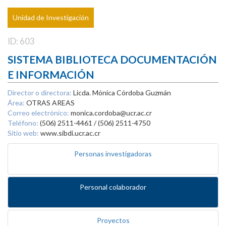
Unidad de Investigación
ID: 603
SISTEMA BIBLIOTECA DOCUMENTACIÓN
E INFORMACIÓN
Director o directora:
Licda. Mónica Córdoba Guzmán
Área:
OTRAS AREAS
Correo electrónico:
monica.cordoba@ucr.ac.cr
Teléfono:
(506) 2511-4461 / (506) 2511-4750
Sitio web:
www.sibdi.ucr.ac.cr
Personas investigadoras
Personal colaborador
Proyectos