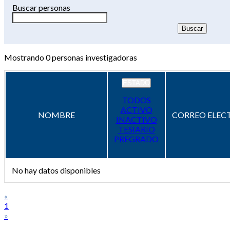
Buscar personas
Mostrando
0
personas investigadoras
ESTADO
TODOS
ACTIVO
NOMBRE
CORREO ELEC
INACTIVO
TESIARIO
PREGRADO
No hay datos disponibles
«
1
»