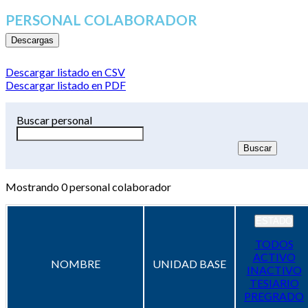
PERSONAL COLABORADOR
Descargas
Descargar listado en CSV
Descargar listado en PDF
Buscar personal
Mostrando
0
personal colaborador
ESTADO
TODOS
ACTIVO
NOMBRE
UNIDAD BASE
INACTIVO
TESIARIO
PREGRADO