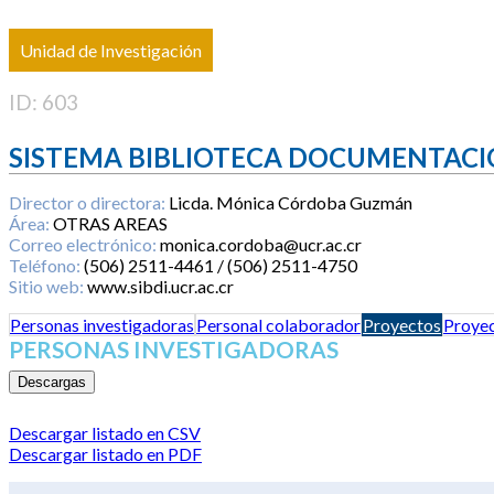
Unidad de Investigación
ID: 603
SISTEMA BIBLIOTECA DOCUMENTACI
Director o directora:
Licda. Mónica Córdoba Guzmán
Área:
OTRAS AREAS
Correo electrónico:
monica.cordoba@ucr.ac.cr
Teléfono:
(506) 2511-4461 / (506) 2511-4750
Sitio web:
www.sibdi.ucr.ac.cr
Personas investigadoras
Personal colaborador
Proyectos
Proyec
PERSONAS INVESTIGADORAS
Descargas
Descargar listado en CSV
Descargar listado en PDF