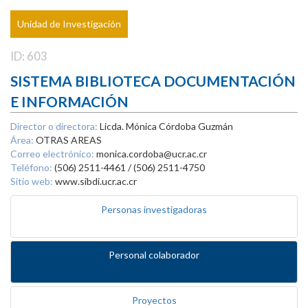
Unidad de Investigación
ID: 603
SISTEMA BIBLIOTECA DOCUMENTACIÓN
E INFORMACIÓN
Director o directora:
Licda. Mónica Córdoba Guzmán
Área:
OTRAS AREAS
Correo electrónico:
monica.cordoba@ucr.ac.cr
Teléfono:
(506) 2511-4461 / (506) 2511-4750
Sitio web:
www.sibdi.ucr.ac.cr
Personas investigadoras
Personal colaborador
Proyectos