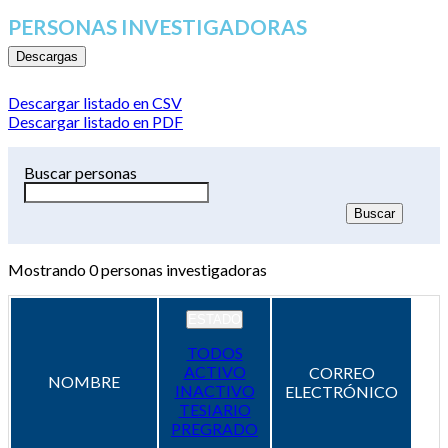
PERSONAS INVESTIGADORAS
Descargas
Descargar listado en CSV
Descargar listado en PDF
Buscar personas
Mostrando
0
personas investigadoras
ESTADO
TODOS
ACTIVO
CORREO
NOMBRE
INACTIVO
ELECTRÓNICO
TESIARIO
PREGRADO