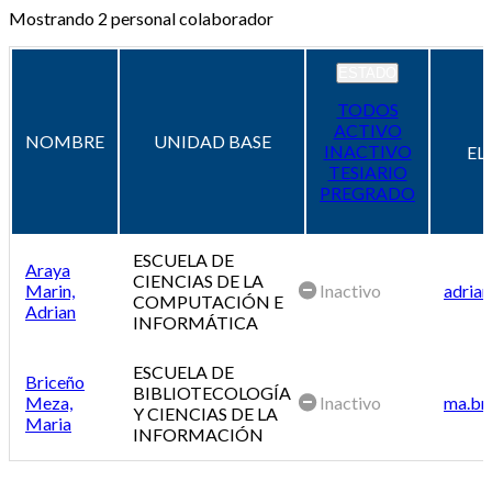
Mostrando
2
personal colaborador
ESTADO
TODOS
ACTIVO
NOMBRE
UNIDAD BASE
INACTIVO
EL
TESIARIO
PREGRADO
ESCUELA DE
Araya
CIENCIAS DE LA
Marin,
Inactivo
adrian
COMPUTACIÓN E
Adrian
INFORMÁTICA
ESCUELA DE
Briceño
BIBLIOTECOLOGÍA
Meza,
Inactivo
ma.br
Y CIENCIAS DE LA
Maria
INFORMACIÓN