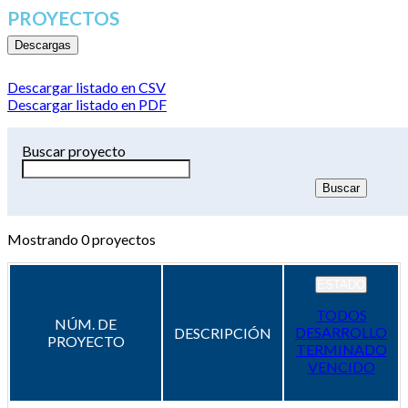
PROYECTOS
Descargas
Descargar listado en CSV
Descargar listado en PDF
Buscar proyecto
Mostrando
0
proyectos
ESTADO
TODOS
NÚM. DE
DESARROLLO
DESCRIPCIÓN
PROYECTO
TERMINADO
VENCIDO