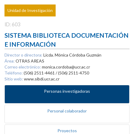
Unidad de Investigación
ID: 603
SISTEMA BIBLIOTECA DOCUMENTACIÓN
E INFORMACIÓN
Director o directora:
Licda. Mónica Córdoba Guzmán
Área:
OTRAS AREAS
Correo electrónico:
monica.cordoba@ucr.ac.cr
Teléfono:
(506) 2511-4461 / (506) 2511-4750
Sitio web:
www.sibdi.ucr.ac.cr
Personas investigadoras
Personal colaborador
Proyectos