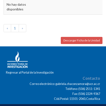
No hay datos
disponibles
«
1
»
Descargar Ficha de la Unidad
Regresar al Portal de la Investigación
Contacto
Correo electrónico: gabriela.chaconzamora@ucr.ac.cr
Teléfono: (506) 2511-1341
Fax: (506) 2224-9367
Cód.Postal: 11501-2060,Costa Rica