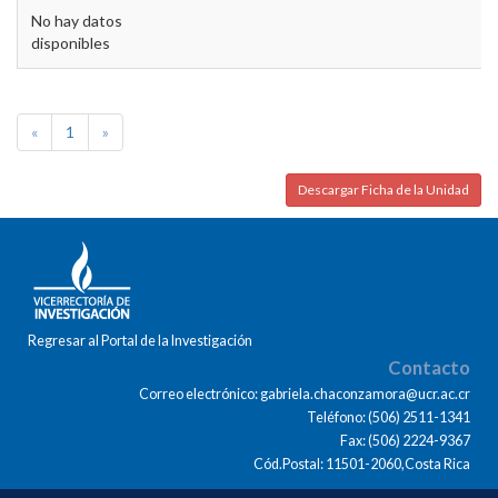
No hay datos
disponibles
«
1
»
Descargar Ficha de la Unidad
Regresar al Portal de la Investigación
Contacto
Correo electrónico: gabriela.chaconzamora@ucr.ac.cr
Teléfono: (506) 2511-1341
Fax: (506) 2224-9367
Cód.Postal: 11501-2060,Costa Rica