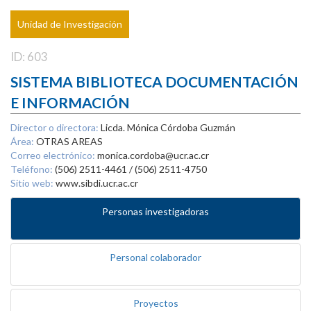
Unidad de Investigación
ID: 603
SISTEMA BIBLIOTECA DOCUMENTACIÓN
E INFORMACIÓN
Director o directora:
Licda. Mónica Córdoba Guzmán
Área:
OTRAS AREAS
Correo electrónico:
monica.cordoba@ucr.ac.cr
Teléfono:
(506) 2511-4461 / (506) 2511-4750
Sitio web:
www.sibdi.ucr.ac.cr
Personas investigadoras
Personal colaborador
Proyectos