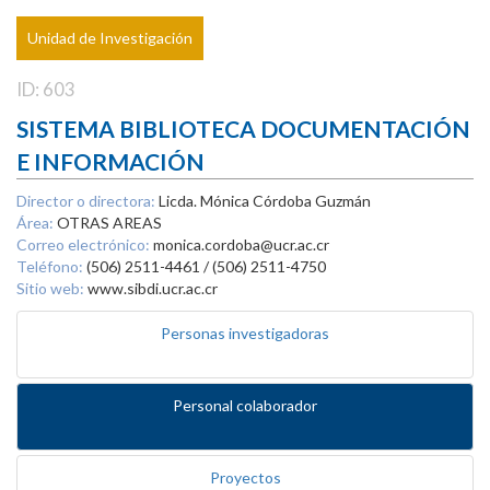
Unidad de Investigación
ID: 603
SISTEMA BIBLIOTECA DOCUMENTACIÓN
E INFORMACIÓN
Director o directora:
Licda. Mónica Córdoba Guzmán
Área:
OTRAS AREAS
Correo electrónico:
monica.cordoba@ucr.ac.cr
Teléfono:
(506) 2511-4461 / (506) 2511-4750
Sitio web:
www.sibdi.ucr.ac.cr
Personas investigadoras
Personal colaborador
Proyectos