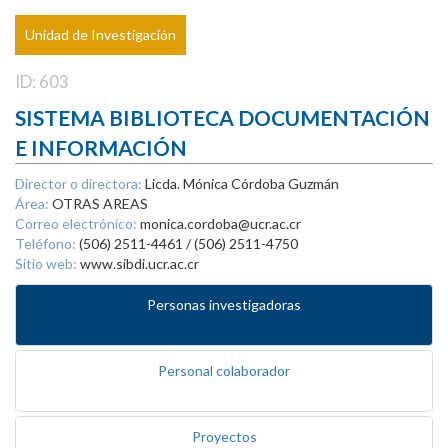
Unidad de Investigación
ID: 603
SISTEMA BIBLIOTECA DOCUMENTACIÓN
E INFORMACIÓN
Director o directora:
Licda. Mónica Córdoba Guzmán
Área:
OTRAS AREAS
Correo electrónico:
monica.cordoba@ucr.ac.cr
Teléfono:
(506) 2511-4461 / (506) 2511-4750
Sitio web:
www.sibdi.ucr.ac.cr
Personas investigadoras
Personal colaborador
Proyectos