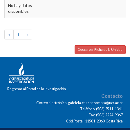
No hay datos
disponibles
«
1
»
Descargar Ficha de la Unidad
Regresar al Portal de la Investigación
Contacto
Correo electrónico: gabriela.chaconzamora@ucr.ac.cr
Teléfono: (506) 2511-1341
Fax: (506) 2224-9367
Cód.Postal: 11501-2060,Costa Rica