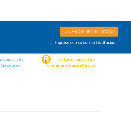
USUARIOS REGISTRADOS
Ingrese con su correo institucional
o general de
Listado general de
stigadores
unidades de investigación