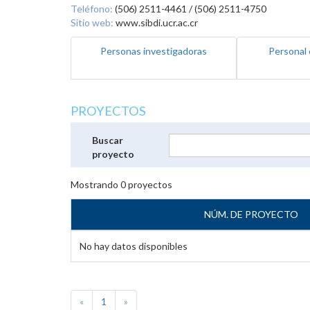
Teléfono:
(506) 2511-4461 / (506) 2511-4750
Sitio web:
www.sibdi.ucr.ac.cr
Personas investigadoras
Personal 
PROYECTOS
Buscar
proyecto
Mostrando
0
proyectos
NÚM. DE PROYECTO
No hay datos disponibles
«
1
»