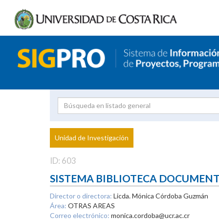
Investigador
Uni
Proyecto
Unidad de Investigación
inves
ID: 603
SISTEMA BIBLIOTECA DOCUMEN
Director o directora:
Licda. Mónica Córdoba Guzmán
Área:
OTRAS AREAS
Correo electrónico:
monica.cordoba@ucr.ac.cr