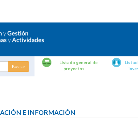
Listado general de
Listad
proyectos
inve
dades de
tigación
TACIÓN E INFORMACIÓN