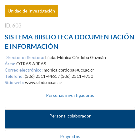
Unidad de Investigación
ID: 603
SISTEMA BIBLIOTECA DOCUMENTACIÓN
E INFORMACIÓN
Director o directora:
Licda. Mónica Córdoba Guzmán
Área:
OTRAS AREAS
Correo electrónico:
monica.cordoba@ucr.ac.cr
Teléfono:
(506) 2511-4461 / (506) 2511-4750
Sitio web:
www.sibdi.ucr.ac.cr
Personas investigadoras
Personal colaborador
Proyectos