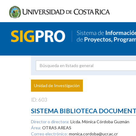
Investigador
Uni
Proyecto
Unidad de Investigación
inves
ID: 603
SISTEMA BIBLIOTECA DOCUMEN
Director o directora:
Licda. Mónica Córdoba Guzmán
Área:
OTRAS AREAS
Correo electrónico:
monica.cordoba@ucr.ac.cr