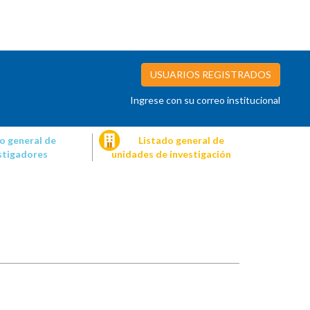
USUARIOS REGISTRADOS
Ingrese con su correo institucional
o general de
Listado general de
stigadores
unidades de investigación