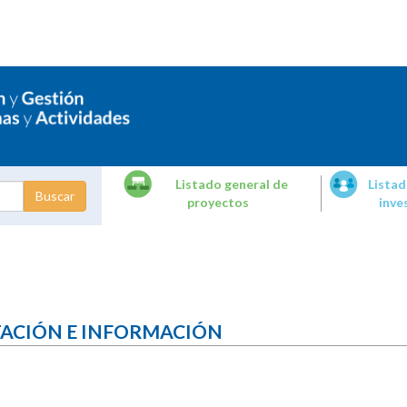
Listado general de
Listad
proyectos
inve
dades de
tigación
TACIÓN E INFORMACIÓN