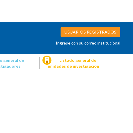
USUARIOS REGISTRADOS
Ingrese con su correo institucional
o general de
Listado general de
stigadores
unidades de investigación