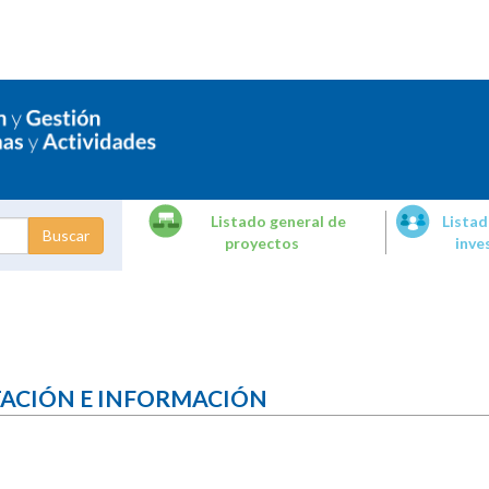
Listado general de
Listad
proyectos
inve
dades de
tigación
TACIÓN E INFORMACIÓN