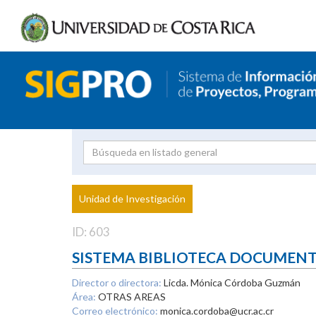
Investigador
Uni
Proyecto
Unidad de Investigación
inves
ID: 603
SISTEMA BIBLIOTECA DOCUMEN
Director o directora:
Licda. Mónica Córdoba Guzmán
Área:
OTRAS AREAS
Correo electrónico:
monica.cordoba@ucr.ac.cr