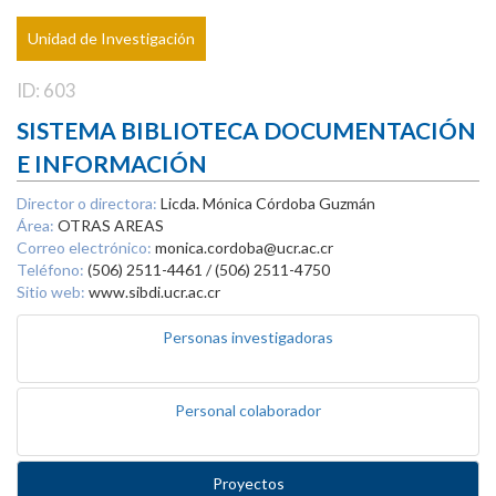
Unidad de Investigación
ID: 603
SISTEMA BIBLIOTECA DOCUMENTACIÓN
E INFORMACIÓN
Director o directora:
Licda. Mónica Córdoba Guzmán
Área:
OTRAS AREAS
Correo electrónico:
monica.cordoba@ucr.ac.cr
Teléfono:
(506) 2511-4461 / (506) 2511-4750
Sitio web:
www.sibdi.ucr.ac.cr
Personas investigadoras
Personal colaborador
Proyectos