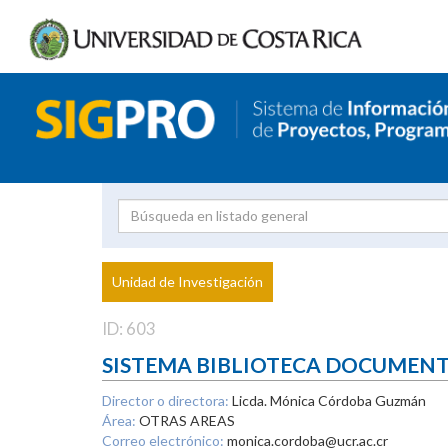
Investigador
Uni
Proyecto
Unidad de Investigación
inves
ID: 603
SISTEMA BIBLIOTECA DOCUMEN
Director o directora:
Licda. Mónica Córdoba Guzmán
Área:
OTRAS AREAS
Correo electrónico:
monica.cordoba@ucr.ac.cr