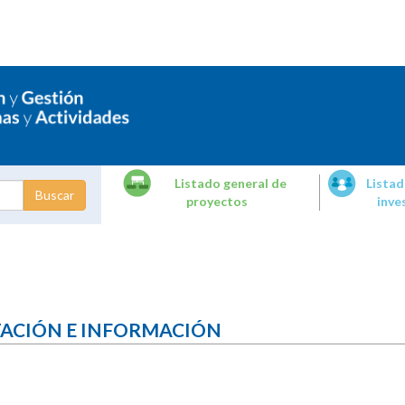
Listado general de
Listad
proyectos
inve
dades de
tigación
TACIÓN E INFORMACIÓN