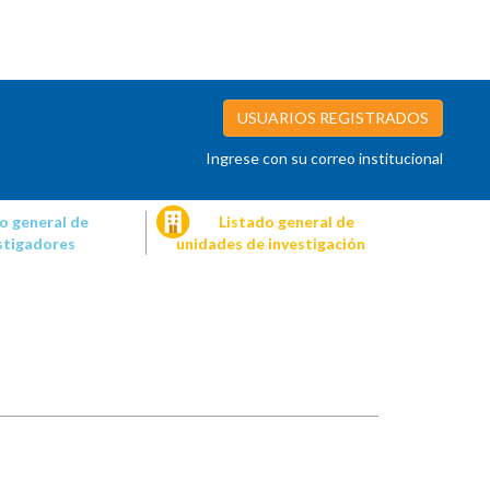
USUARIOS REGISTRADOS
Ingrese con su correo institucional
o general de
Listado general de
stigadores
unidades de investigación