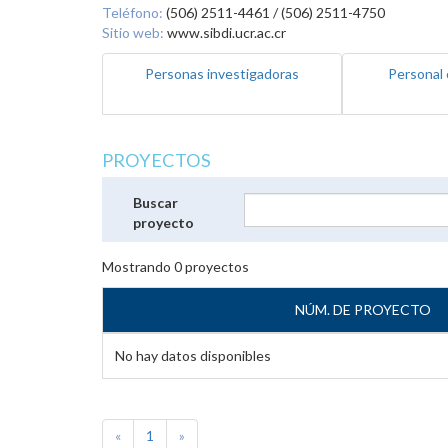
Teléfono:
(506) 2511-4461 / (506) 2511-4750
Sitio web:
www.sibdi.ucr.ac.cr
Personas investigadoras
Personal 
PROYECTOS
Buscar
proyecto
Mostrando
0
proyectos
NÚM. DE PROYECTO
No hay datos disponibles
«
1
»