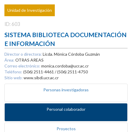
Unidad de Investigación
ID: 603
SISTEMA BIBLIOTECA DOCUMENTACIÓN
E INFORMACIÓN
Director o directora:
Licda. Mónica Córdoba Guzmán
Área:
OTRAS AREAS
Correo electrónico:
monica.cordoba@ucr.ac.cr
Teléfono:
(506) 2511-4461 / (506) 2511-4750
Sitio web:
www.sibdi.ucr.ac.cr
Personas investigadoras
Personal colaborador
Proyectos