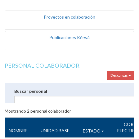
Proyectos en colaboración
Publicaciones Kérwá
PERSONAL COLABORADOR
Descargas
Buscar personal
Mostrando
2
personal colaborador
CORR
NOMBRE
UNIDAD BASE
ELECTRÓ
ESTADO