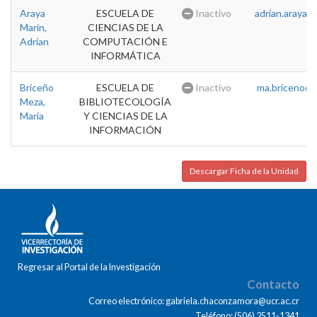
Araya
ESCUELA DE
Inactivo
adrian.araya@u
Marin,
CIENCIAS DE LA
Adrian
COMPUTACIÓN E
INFORMÁTICA
Briceño
ESCUELA DE
Inactivo
ma.briceno@u
Meza,
BIBLIOTECOLOGÍA
Maria
Y CIENCIAS DE LA
INFORMACIÓN
Descargar Ficha de la Unidad
Regresar al Portal de la Investigación
Contacto
Correo electrónico: gabriela.chaconzamora@ucr.ac.cr
Teléfono: (506) 2511-1341