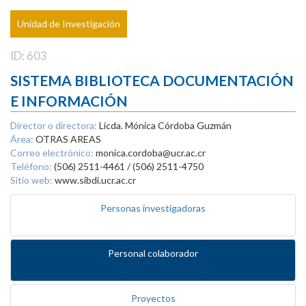
Unidad de Investigación
ID: 603
SISTEMA BIBLIOTECA DOCUMENTACIÓN
E INFORMACIÓN
Director o directora:
Licda. Mónica Córdoba Guzmán
Área:
OTRAS AREAS
Correo electrónico:
monica.cordoba@ucr.ac.cr
Teléfono:
(506) 2511-4461 / (506) 2511-4750
Sitio web:
www.sibdi.ucr.ac.cr
Personas investigadoras
Personal colaborador
Proyectos