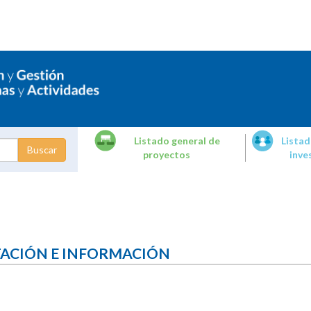
Listado general de
Listad
proyectos
inve
dades de
tigación
TACIÓN E INFORMACIÓN