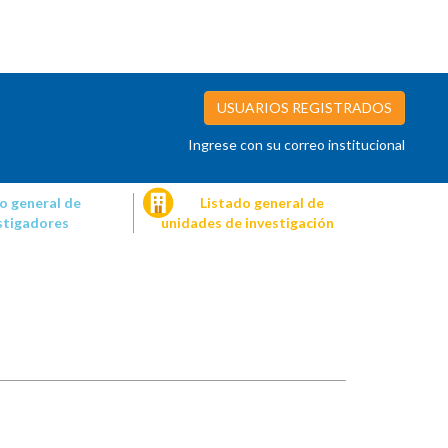
USUARIOS REGISTRADOS
Ingrese con su correo institucional
o general de
Listado general de
stigadores
unidades de investigación