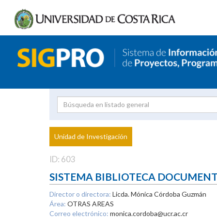
Investigador
Uni
Proyecto
Unidad de Investigación
inves
ID: 603
SISTEMA BIBLIOTECA DOCUMEN
Director o directora:
Licda. Mónica Córdoba Guzmán
Área:
OTRAS AREAS
Correo electrónico:
monica.cordoba@ucr.ac.cr