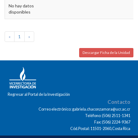
No hay datos
disponibles
«
1
»
Descargar Ficha de la Unidad
Regresar al Portal de la Investigación
Contacto
Correo electrónico: gabriela.chaconzamora@ucr.ac.cr
Teléfono: (506) 2511-1341
Fax: (506) 2224-9367
Cód.Postal: 11501-2060,Costa Rica