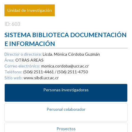
Unidad de Investigación
ID: 603
SISTEMA BIBLIOTECA DOCUMENTACIÓN
E INFORMACIÓN
Director o directora:
Licda. Mónica Córdoba Guzmán
Área:
OTRAS AREAS
Correo electrónico:
monica.cordoba@ucr.ac.cr
Teléfono:
(506) 2511-4461 / (506) 2511-4750
Sitio web:
www.sibdi.ucr.ac.cr
Personas investigadoras
Personal colaborador
Proyectos