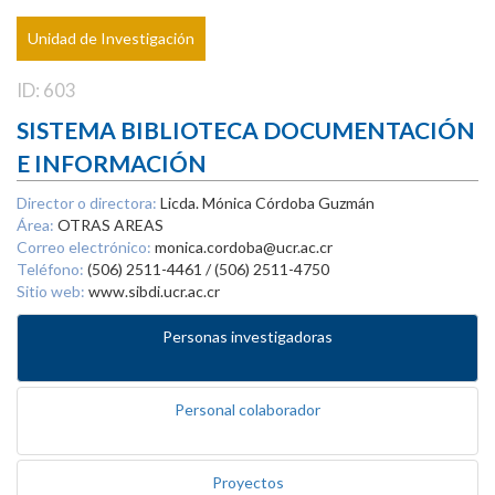
Unidad de Investigación
ID: 603
SISTEMA BIBLIOTECA DOCUMENTACIÓN
E INFORMACIÓN
Director o directora:
Licda. Mónica Córdoba Guzmán
Área:
OTRAS AREAS
Correo electrónico:
monica.cordoba@ucr.ac.cr
Teléfono:
(506) 2511-4461 / (506) 2511-4750
Sitio web:
www.sibdi.ucr.ac.cr
Personas investigadoras
Personal colaborador
Proyectos