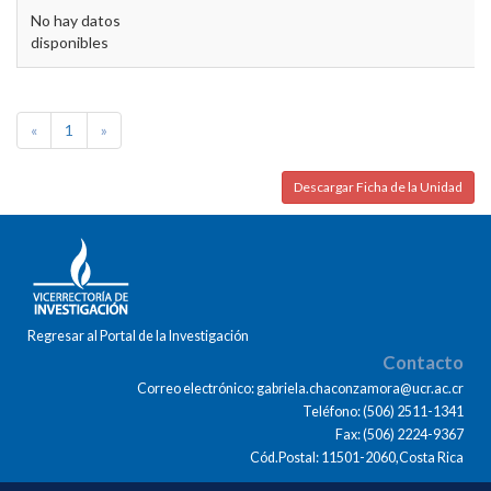
No hay datos
disponibles
«
1
»
Descargar Ficha de la Unidad
Regresar al Portal de la Investigación
Contacto
Correo electrónico: gabriela.chaconzamora@ucr.ac.cr
Teléfono: (506) 2511-1341
Fax: (506) 2224-9367
Cód.Postal: 11501-2060,Costa Rica