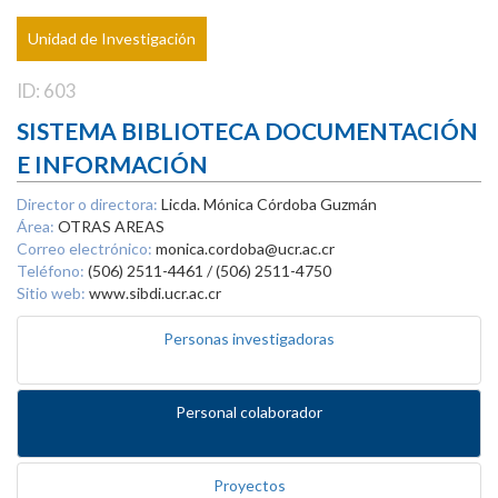
Unidad de Investigación
ID: 603
SISTEMA BIBLIOTECA DOCUMENTACIÓN
E INFORMACIÓN
Director o directora:
Licda. Mónica Córdoba Guzmán
Área:
OTRAS AREAS
Correo electrónico:
monica.cordoba@ucr.ac.cr
Teléfono:
(506) 2511-4461 / (506) 2511-4750
Sitio web:
www.sibdi.ucr.ac.cr
Personas investigadoras
Personal colaborador
Proyectos