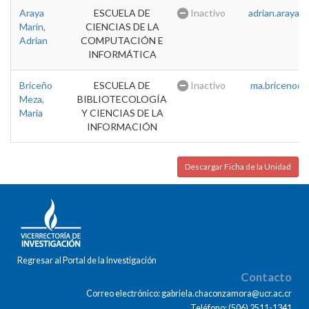
Araya
ESCUELA DE
Inactivo
adrian.araya@u
Marin,
CIENCIAS DE LA
Adrian
COMPUTACIÓN E
INFORMÁTICA
Briceño
ESCUELA DE
Inactivo
ma.briceno@u
Meza,
BIBLIOTECOLOGÍA
Maria
Y CIENCIAS DE LA
INFORMACIÓN
Descargar Ficha de la Unidad
Regresar al Portal de la Investigación
Contacto
Correo electrónico: gabriela.chaconzamora@ucr.ac.cr
Teléfono: (506) 2511-1341