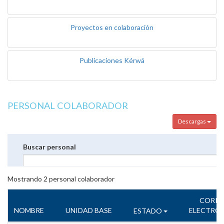
Proyectos en colaboración
Publicaciones Kérwá
PERSONAL COLABORADOR
Descargas
Buscar personal
Mostrando
2
personal colaborador
CORR
NOMBRE
UNIDAD BASE
ELECTRÓ
ESTADO