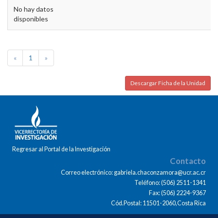
No hay datos
disponibles
«
1
»
Descargar Ficha de la Unidad
Regresar al Portal de la Investigación
Contacto
Correo electrónico: gabriela.chaconzamora@ucr.ac.cr
Teléfono: (506) 2511-1341
Fax: (506) 2224-9367
Cód.Postal: 11501-2060,Costa Rica