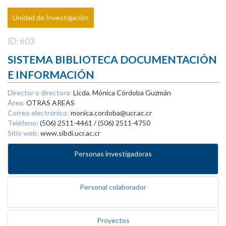
Unidad de Investigación
ID: 603
SISTEMA BIBLIOTECA DOCUMENTACIÓN
E INFORMACIÓN
Director o directora:
Licda. Mónica Córdoba Guzmán
Área:
OTRAS AREAS
Correo electrónico:
monica.cordoba@ucr.ac.cr
Teléfono:
(506) 2511-4461 / (506) 2511-4750
Sitio web:
www.sibdi.ucr.ac.cr
Personas investigadoras
Personal colaborador
Proyectos