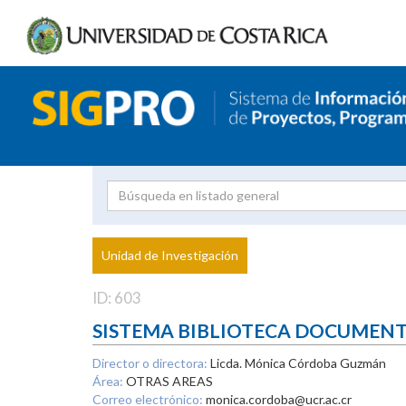
Investigador
Uni
Proyecto
Unidad de Investigación
inves
ID: 603
SISTEMA BIBLIOTECA DOCUMEN
Director o directora:
Licda. Mónica Córdoba Guzmán
Área:
OTRAS AREAS
Correo electrónico:
monica.cordoba@ucr.ac.cr