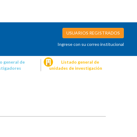
USUARIOS REGISTRADOS
Ingrese con su correo institucional
o general de
Listado general de
stigadores
unidades de investigación