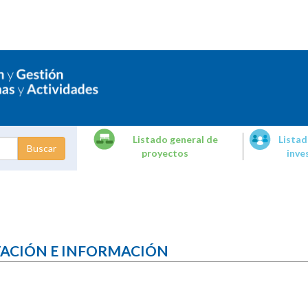
Listado general de
Listad
proyectos
inve
dades de
tigación
TACIÓN E INFORMACIÓN