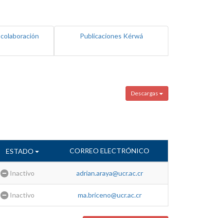
 colaboración
Publicaciones Kérwá
Descargas
CORREO ELECTRÓNICO
ESTADO
Inactivo
adrian.araya@ucr.ac.cr
Inactivo
ma.briceno@ucr.ac.cr