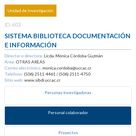
Unidad de Investigación
ID: 603
SISTEMA BIBLIOTECA DOCUMENTACIÓN
E INFORMACIÓN
Director o directora:
Licda. Mónica Córdoba Guzmán
Área:
OTRAS AREAS
Correo electrónico:
monica.cordoba@ucr.ac.cr
Teléfono:
(506) 2511-4461 / (506) 2511-4750
Sitio web:
www.sibdi.ucr.ac.cr
Personas investigadoras
Personal colaborador
Proyectos