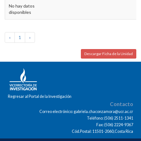
No hay datos
disponibles
«
1
»
Descargar Ficha de la Unidad
Regresar al Portal de la Investigación
Contacto
Correo electrónico: gabriela.chaconzamora@ucr.ac.cr
Teléfono: (506) 2511-1341
Fax: (506) 2224-9367
Cód.Postal: 11501-2060,Costa Rica