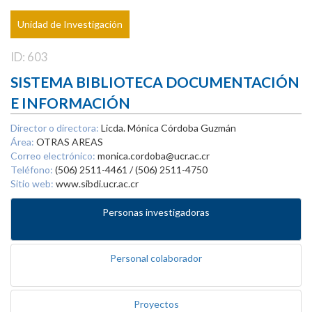
Unidad de Investigación
ID: 603
SISTEMA BIBLIOTECA DOCUMENTACIÓN
E INFORMACIÓN
Director o directora:
Licda. Mónica Córdoba Guzmán
Área:
OTRAS AREAS
Correo electrónico:
monica.cordoba@ucr.ac.cr
Teléfono:
(506) 2511-4461 / (506) 2511-4750
Sitio web:
www.sibdi.ucr.ac.cr
Personas investigadoras
Personal colaborador
Proyectos